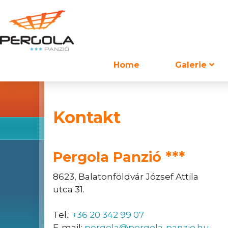
Home
Galerie
Kontakt
Pergola Panzió ***
8623, Balatonföldvár József Attila
utca 31.
Tel.:
+36 20 342 99 07
E-mail:
pergola@pergola-panzio.hu