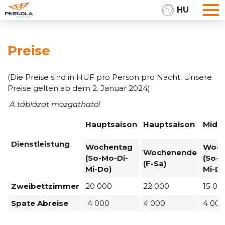
HU
Preise
(Die Preise sind in HUF pro Person pro Nacht. Unsere
Preise gelten ab dem 2. Januar 2024)
A táblázat mozgatható!
Hauptsaison
Hauptsaison
Mid-s
Dienstleistung
Wochentag
Woch
Wochenende
(So-Mo-Di-
(So-M
(F-Sa)
Mi-Do)
Mi-Do
Zweibettzimmer
20 000
22 000
15 00
Spate Abreise
4 000
4 000
4 000