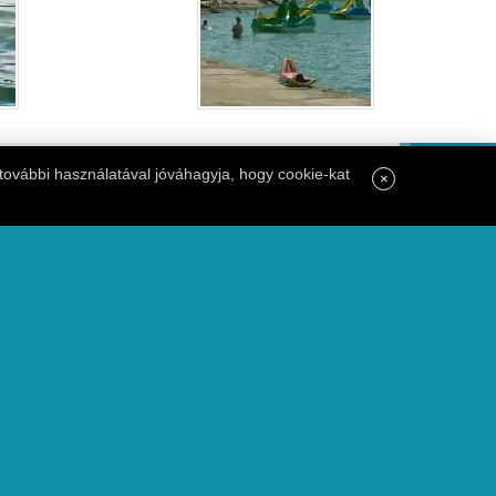
további használatával jóváhagyja, hogy cookie-kat
×
Balatonföldvár
8623, Balatonföldvár József Attila utca 31.
pergola@pergola-panzio.hu
+36 20 342 99 07