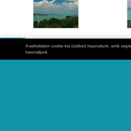
A weboldalon cookie-kat (sütiket) használunk, amik segí
használjunk.
Étterem