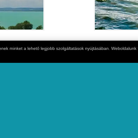
tenek minket a lehető legjobb szolgáltatások nyújtásában. Weboldalunk 