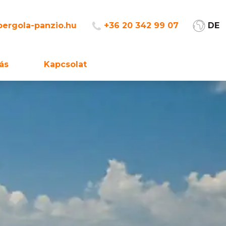
ergola-panzio.hu
+36 20 342 99 07
DE
ás
Kapcsolat