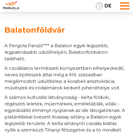
DE
Balatonföldvár
A Pergola Panzió*** a Balaton egyik legszebb,
legpatinásabb üdülőhelyén, Balatonföldváron
található.
A csodálatos természeti környezetben elhelyezkedő,
neves építészek által még a XIX. században
megálmodott üdülőtelep a korabeli arisztokrácia,
művészek és irodalmárok kedvelt pihenőhelye volt.
A számos kulturális látványosság - kelta földvár,
régészeti leletek, műemlékek, emléktáblák, villák -
egyedülálló élményt nyújtanak az ide látogatóknak. A
platánfákkal övezett Kvassay sétány a Balaton egyik
legszebb területe. A kelta sétányról csodás kilátás
nyílik a szemközti Tihanyi félszigetre és a tó mindkét