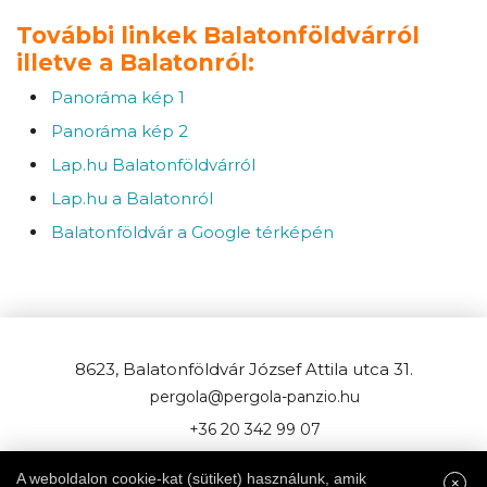
További linkek Balatonföldvárról
illetve a Balatonról:
Panoráma kép 1
Panoráma kép 2
Lap.hu Balatonföldvárról
Lap.hu a Balatonról
Balatonföldvár a Google térképén
8623, Balatonföldvár József Attila utca 31.
pergola@pergola-panzio.hu
+36 20 342 99 07
A weboldalon cookie-kat (sütiket) használunk, amik
×